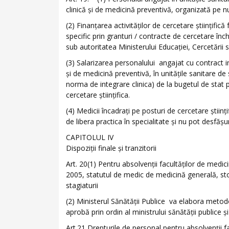
clinică şi de medicină preventivă, organizată pe n
(2) Finanţarea activităţilor de cercetare ştiinţifi
specific prin granturi / contracte de cercetare înc
sub autoritatea Ministerului Educaţiei, Cercetării si
(3) Salarizarea personalului angajat cu contract in
şi de medicină preventivă, în unităţile sanitare de
norma de integrare clinica) de la bugetul de stat p
cercetare ştiinţifica.
(4) Medicii încadraţi pe posturi de cercetare ştiinţi
de libera practica în specialitate şi nu pot desfăşu
CAPITOLUL IV
Dispoziţii finale şi tranzitorii
Art. 20(1) Pentru absolvenţii facultăţilor de medic
2005, statutul de medic de medicină generală, sto
stagiaturii
(2) Ministerul Sănătăţii Publice va elabora metod
aprobă prin ordin al ministrului sănătăţii publice ş
Art.21 Drepturile de personal pentru absolvenţii fa