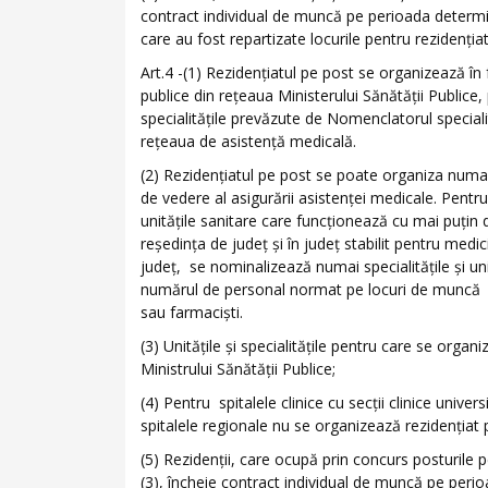
contract individual de muncă pe perioada determin
care au fost repartizate locurile pentru rezidenţiat
Art.4 -(1) Rezidenţiatul pe post se organizează în 
publice din reţeaua Ministerului Sănătăţii Publice,
specialităţile prevăzute de Nomenclatorul special
reţeaua de asistenţă medicală.
(2) Rezidenţiatul pe post se poate organiza numai 
de vedere al asigurării asistenţei medicale. Pentr
unităţile sanitare care funcţionează cu mai puţi
reşedinţa de judeţ şi în judeţ stabilit pentru medici
judeţ, se nominalizează numai specialităţile şi un
numărul de personal normat pe locuri de muncă din
sau farmacişti.
(3) Unităţile şi specialităţile pentru care se orga
Ministrului Sănătăţii Publice;
(4) Pentru spitalele clinice cu secţii clinice unive
spitalele regionale nu se organizează rezidenţiat 
(5) Rezidenţii, care ocupă prin concurs posturile pen
(3), încheie contract individual de muncă pe perio