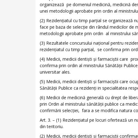
organizează pe domeniul medicină, medicină denta
unei metodologii aprobate prin ordin al ministrului
(2) Rezidenţiatul cu timp parţial se organizează 
face pe baza de selecţie din rândul medicilor de m
metodologii aprobate prin ordin al ministrului sănă
(3) Rezultatele concursului naţional pentru rezidenţ
rezidenţiatul cu timp parţial, se confirma prin ordi
(4) Medicii, medicii dentişti şi farmaciştii care 
confirma prin ordin al ministrului Sănătăţii Publice
universitar ales.
(5) Medicii, medicii dentişti şi farmaciştii care oc
Sănătăţii Publice ca rezidenţi in specialitatea resp
(6) Medicii de medicină generală cu drept de libera
prin Ordin al ministrului sănătăţii publice ca medi
confirmării selecţiei, fara a se modifica natura c
Art. 3. – (1) Rezidenţiatul pe locuri ofertează un
din teritoriu.
(2) Medicii, medicii dentişti şi farmaciştii confirm