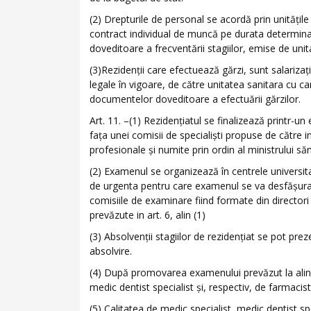
(2) Drepturile de personal se acordă prin unităţile
contract individual de muncă pe durata determi
doveditoare a frecventării stagiilor, emise de uni
(3)Rezidenţii care efectuează gărzi, sunt salariza
legale în vigoare, de către unitatea sanitara cu c
documentelor doveditoare a efectuării gărzilor.
Art. 11. –(1) Rezidenţiatul se finalizează printr-u
faţa unei comisii de specialişti propuse de către i
profesionale şi numite prin ordin al ministrului săn
(2) Examenul se organizează în centrele universitar
de urgenta pentru care examenul se va desfăşura 
comisiile de examinare fiind formate din director
prevăzute in art. 6, alin (1)
(3) Absolvenţii stagiilor de rezidenţiat se pot pr
absolvire.
(4) După promovarea examenului prevăzut la alin. (1
medic dentist specialist şi, respectiv, de farmacist
(5) Calitatea de medic specialist, medic dentist sp