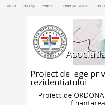
Acasă
Noutăți
Proiecte
Ecouri Media AMR
Linku
Asociati
Proiect de lege pri
rezidentiatului
Proiect de ORDONAN
finantarea