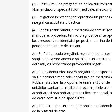
(2) Curriculumul de pregatire se aplică tuturor rezi
Nomenclatorul specialităţilor medicale, medico-d
(3) Pregătirea in rezidenţiat reprezintă un proces
integral ca activitate didactica.
(4) Pentru rezidenţiatul în medicină de familie fo
manopere, proceduri, tehnici diagnostice şi terape
loc , respectiv rezidenţiatul pe post, medicina de
perioada mai mare de trei ani.
Art. 8. Pe perioada pregătirii, rezidenţii au acces
spaţiile de cazare anexate spitalelor universitare 
detaşaţi, cu respectarea prevederilor legale.
Art. 9. Rezidenţii efectuează pregătirea de specialit
sau în cabinete medicale individuale de medicină d
Publice, stabilite la propunerile universităţilor de
unităţilor sanitare acreditate, precum şi cele ale m
acreditare si reacreditare pentru fiecare speciali
de către comisiile de specialitate.
Art. 10. – (1) Drepturile de personal ale rezidenţil
de la bugetul de stat.