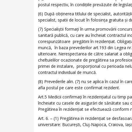
postul respectiv, în condiţiile prevăzute de legislaţ
(6) După obţinerea titlului de specialist, autorită
specialist, spatii de locuit în folosinţa gratuita şi
(7) Specialiştii formaţi în urma promovării concurs
sanitară publică, cu care au încheiat contractul i
corespunzătoare pregătirii în rezidenţiat. Obligaţia
muncă, în baza prevederilor art.193 din Legea nr.
ulterioare. Nerespectarea de către salariat a obli
cheltuielilor ocazionate de pregătirea sa profesiona
primei de instalare, proporţional cu perioada nelu
contractul individual de muncă.
(8) Prevederile alin. (7) nu se aplica în cazul în c
afla postul pe care este confirmat rezident.
Art.5 Medicii confirmaţi în rezidenţiatul cu timp p
încheiate cu casele de asigurări de sănătate sau 
Pregătirea în rezidenţiat se efectuează conform me
Art. 6. – (1) Pregătirea in rezidenţiat se desfasoa
universitare: Bucureşti, Cluj-Napoca, Craiova, Iaş