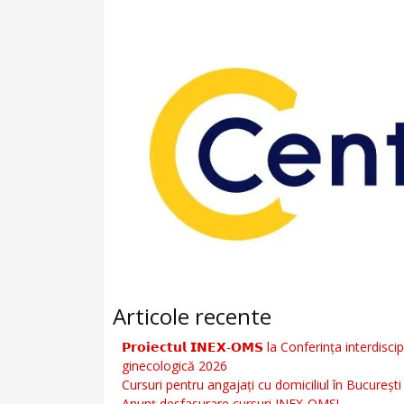
Articole recente
𝗣𝗿𝗼𝗶𝗲𝗰𝘁𝘂𝗹 𝗜𝗡𝗘𝗫-𝗢𝗠𝗦 la Conferința inte
ginecologică 2026
Cursuri pentru angajați cu domiciliul în București ş
Anunţ desfasurare cursuri INEX-OMS!