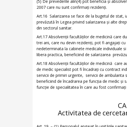
(5) De prevederile alin(4) pot beneficia şi absolven
2007 care nu sunt confirmaţi rezidenţi.
Art.16 Salarizarea se face de la bugetul de stat, iar
prevăzută în Legea privind salarizarea şi alte drept
din sectorul sanitar.
Art.17 Absolvenţii facultăţilor de medicină care d
trei ani, care nu devin rezidenţi, pot fi angajaţi 
nedeterminata la cabinete medicale individuale s
libera practica, beneficiind de salarizarea prevăz
Art.18 Absolvenţii facultăţilor de medicină care 
de medic specialist pot fi încadraţi cu contract 
servicii de primiri urgente, servicii de ambulanta
beneficiind de încadrarea pe funcţia de medic şi s
funcţie de specialitatea în care au fost confirmaţi
CA
Activitatea de cerceta
Art. 19. – (1) Personalul angajat în unităţile sanita