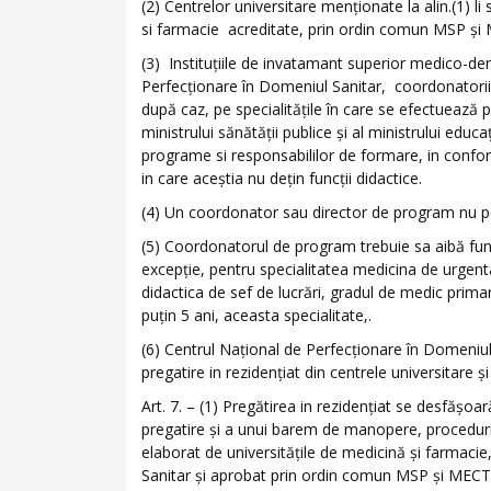
(2) Centrelor universitare menţionate la alin.(1) l
si farmacie acreditate, prin ordin comun MSP şi
(3) Instituţiile de invatamant superior medico-de
Perfecţionare în Domeniul Sanitar, coordonatorii
după caz, pe specialităţile în care se efectuează
ministrului sănătăţii publice şi al ministrului educaţ
programe si responsabililor de formare, in conform
in care aceştia nu deţin funcţii didactice.
(4) Un coordonator sau director de program nu po
(5) Coordonatorul de program trebuie sa aibă func
excepţie, pentru specialitatea medicina de urgent
didactica de sef de lucrări, gradul de medic primar
puţin 5 ani, aceasta specialitate,.
(6) Centrul Naţional de Perfecţionare în Domeniul 
pregatire in rezidenţiat din centrele universitare şi
Art. 7. – (1) Pregătirea in rezidenţiat se desfăşoa
pregatire şi a unui barem de manopere, proceduri, t
elaborat de universităţile de medicină şi farmaci
Sanitar şi aprobat prin ordin comun MSP şi MECT