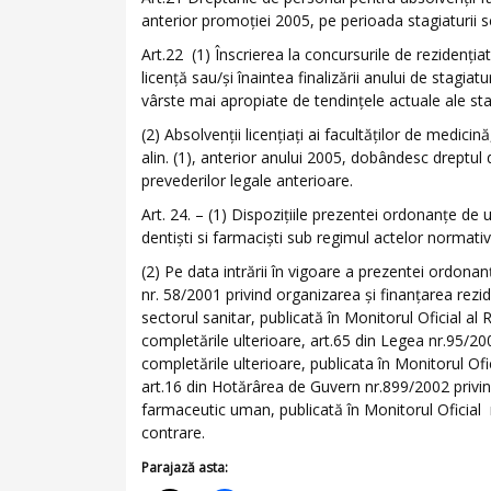
anterior promoţiei 2005, pe perioada stagiaturii s
Art.22 (1) Înscrierea la concursurile de rezidenţ
licenţă sau/şi înaintea finalizării anului de stagiatur
vârste mai apropiate de tendinţele actuale ale sta
(2) Absolvenţii licenţiaţi ai facultăţilor de medicin
alin. (1), anterior anului 2005, dobândesc dreptul
prevederilor legale anterioare.
Art. 24. – (1) Dispoziţiile prezentei ordonanţe de
dentişti si farmacişti sub regimul actelor normati
(2) Pe data intrării în vigoare a prezentei ordo
nr. 58/2001 privind organizarea şi finanţarea reziden
sectorul sanitar, publicată în Monitorul Oficial al 
completările ulterioare, art.65 din Legea nr.95/200
completările ulterioare, publicata în Monitorul Ofi
art.16 din Hotărârea de Guvern nr.899/2002 privin
farmaceutic uman, publicată în Monitorul Oficial 
contrare.
Parajază asta: