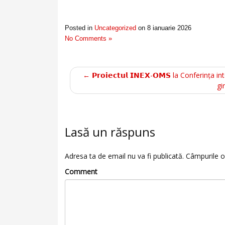
Posted in
Uncategorized
on
8 ianuarie 2026
No Comments »
← 𝗣𝗿𝗼𝗶𝗲𝗰𝘁𝘂𝗹 𝗜𝗡𝗘𝗫-𝗢𝗠𝗦 la Conferin
gi
Lasă un răspuns
Adresa ta de email nu va fi publicată.
Câmpurile o
Comment