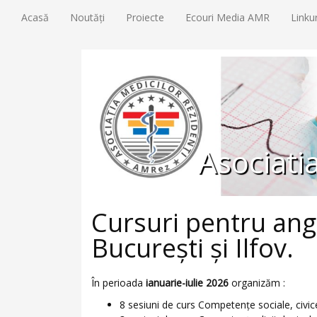
Acasă
Noutăți
Proiecte
Ecouri Media AMR
Linku
Asociati
Cursuri pentru anga
București şi Ilfov.
În perioada
ianuarie-iulie 2026
organizăm :
8 sesiuni de curs Competențe sociale, civi