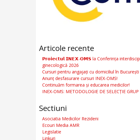
Articole recente
𝗣𝗿𝗼𝗶𝗲𝗰𝘁𝘂𝗹 𝗜𝗡𝗘𝗫-𝗢𝗠𝗦 la Conferința inte
ginecologică 2026
Cursuri pentru angajați cu domiciliul în București ş
Anunţ desfasurare cursuri INEX-OMS!
Continuăm formarea şi educarea medicilor!
INEX-OMS: METODOLOGIE DE SELECȚIE GRUP
Sectiuni
Asociatia Medicilor Rezideni
Ecouri Media AMR
Legislatie
Linkuri