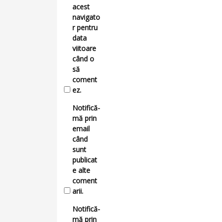
acest
navigato
r pentru
data
viitoare
când o
să
coment
ez.
Notifică-
mă prin
email
când
sunt
publicat
e alte
coment
arii.
Notifică-
mă prin